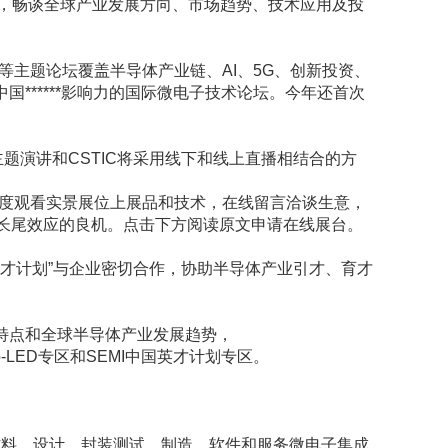
聚一堂，畅谈全球产业发展方向、市场趋势、技术应用及投
兴显示”等主题论坛覆盖半导体产业链、AI、5G、创新投资、
******影响力的国际微电子技术论坛。今年还首次
演讲和CSTIC将采用线下和线上直播相结合的方
0度观看实景展位上展品和技术，在线留言洽谈生意，
 China长尾效应的良机。点击下方阅读原文申请在线展台。
英才计划”与企业密切合作，协助半导体产业引才、育才
产业特点和全球半导体产业发展趋势，
o-LED专区和SEMI中国英才计划专区。
备、材料、设计、封装测试、制造、软件和服务微电子集成