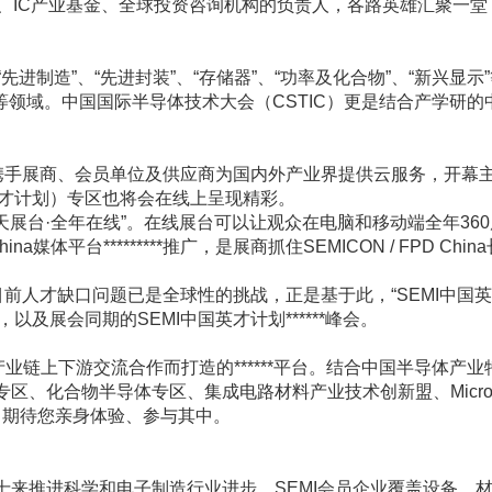
*****、IC产业基金、全球投资咨询机构的负责人，各路英雄汇
制造”、“先进制造”、“先进封装”、“存储器”、“功率及化合物”、“新
域。中国国际半导体技术大会（CSTIC）更是结合产学研的中国
手展商、会员单位及供应商为国内外产业界提供云服务，开幕主题
英才计划）专区也将会在线上呈现精彩。
天展台·全年在线”。在线展台可以让观众在电脑和移动端全年36
a媒体平台*********推广，是展商抓住SEMICON / FPD
前人才缺口问题已是全球性的挑战，正是基于此，“SEMI中国
及展会同期的SEMI中国英才计划******峰会。
半导体产业链上下游交流合作而打造的******平台。结合中国半导体
IC制造专区、化合物半导体专区、集成电路材料产业技术创新盟、Micr
***热点，期待您亲身体验、参与其中。
专业人士来推进科学和电子制造行业进步。SEMI会员企业覆盖设