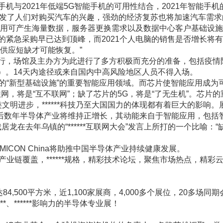
手机与2021年低端5G智能手机的可用性结合，2021年智能
发了人们对购买汽车的兴趣，强劲的经济复苏也将加速汽车需求
能应用可产生海量数据，服务器更换需求以及数据中心客户基础设
作的紧急采购早已达到顶峰，而2021个人电脑的销售是否增长
，供应短缺才可能恢复。”
21能够顺利举行，场馆及主办方为此进行了多方积极而充分的准备，包
告）。14天内途径或来自国内中高风险地区人员不得入场。
倡的“新型基础设施”的重要智能应用领域。而芯片使智能应用成为可能，
网，将是“互不联网”；缺了芯片的5G，将是“了无生机”。芯片
进步，******科技乃至大国国力的体现都有着巨大的影响。展
后数年半导体产业将维持正增长，其动能来自于智能应用，包括智
居龙在去年乌镇的“******互联网大会”发言上所打的一个比喻：
SEMICON China将助推中国半导体产业持续健康发展。
2021全产业链覆盖，******规格，精彩技术论坛，聚焦市场热点，精彩
览面积达84,500平方米，近1,100家展商，4,000多个展位，2
、******影响力的半导体专业展！