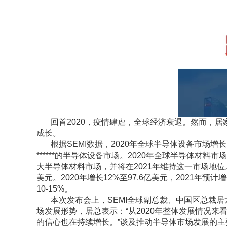
回首2020，疫情肆虐，全球经济衰退。然而，居
成长。
根据SEMI数据，2020年全球半导体设备市场增长
******的半导体设备市场。2020年全球半导体材料市
大半导体材料市场，并将在2021年维持这一市场地位
美元。2020年增长12%至97.6亿美元，2021年
10-15%。
本次发布会上，SEMI全球副总裁、中国区总裁
场发展形势，居总表示：“从2020年整体发展情况
的信心也在持续增长。”谈及推动半导体市场发展的主