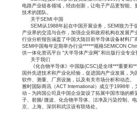
电路产业链各领域，经由创新，让电子产品更智能、更****
技术的团队。
关于SEMI 中国
SEMI从1988年起在中国开展业务，SEMI
产业界的交流与合作，加强企业和政府机构在发展产
行业分析报告涵盖了中国大陆目前半导体设备材料厂商
SEMI中国每年定期举办行业******规格SEMICON 
供一体化资讯平台 “大半导体产业网” 和出版行业专
关于我们
《化合物半导体》中国版(CSC)是全球***重要和***
国外先进技术和产业化经验，促进国内产业发展，为
软件、测量、厂房设施，以及有关市场分析和动态。
雅时国际商讯（ACT International）成立
动－为跨国公司及中国企业架设了拓展中国市场的桥梁
子、射频/ 微波、化合物半导体、洁净及污染控制、电磁兼
京、上海、深圳和武汉设有联络处。